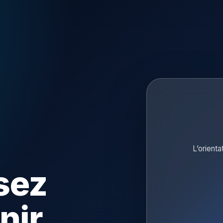
L’orienta
sez
nir