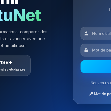
tuNet
H
ormations, comparer des
nts et avancer avec une
 et ambitieuse.
188+
villes étudiantes
Nouveau sur
Mot de pa