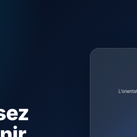
L’orienta
sez
nir