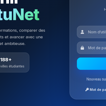
tuNet
H
ormations, comparer des
nts et avancer avec une
 et ambitieuse.
188+
villes étudiantes
Nouveau sur
Mot de pa