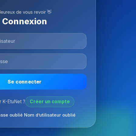
eureux de vous revoir 👋
Connexion
Se connecter
 K-EtuNet ?
Créer un compte
sse oublié
Nom d’utilisateur oublié