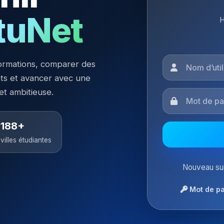
tuNet
H
ormations, comparer des
nts et avancer avec une
 et ambitieuse.
188+
villes étudiantes
Nouveau sur
Mot de pa