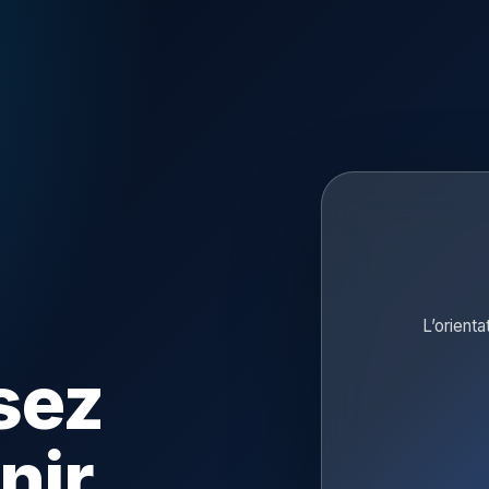
L’orienta
sez
nir