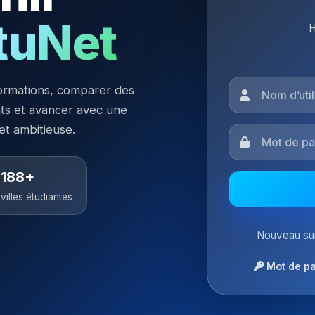
tuNet
H
ormations, comparer des
nts et avancer avec une
 et ambitieuse.
188+
villes étudiantes
Nouveau sur
Mot de pa