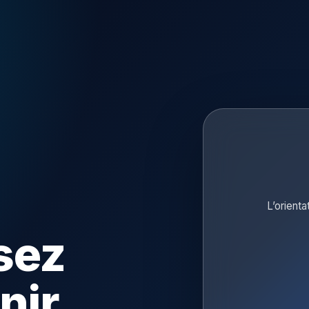
L’orienta
sez
nir