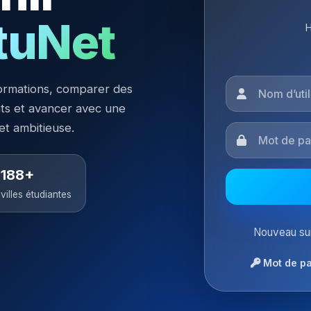
tuNet
H
ormations, comparer des
nts et avancer avec une
 et ambitieuse.
188+
villes étudiantes
Nouveau sur
Mot de pa