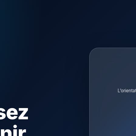
L’orienta
sez
nir