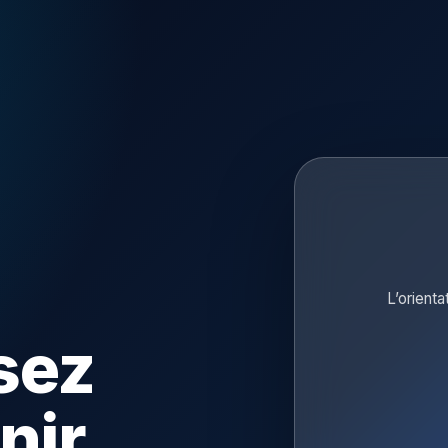
L’orienta
sez
nir