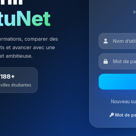
tuNet
H
ormations, comparer des
nts et avancer avec une
 et ambitieuse.
188+
villes étudiantes
Nouveau sur
Mot de pa