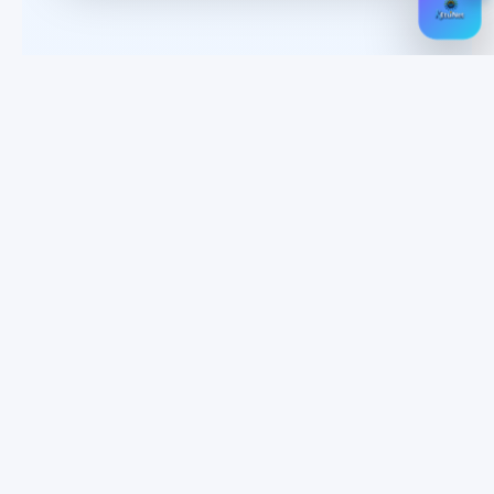
🌍 Suis l’aventure K-EtuNet :